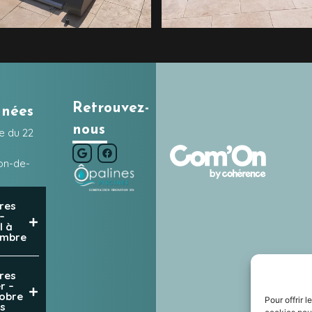
Retrouvez-
nnées
nous
e du 22
on-de-
res
–
l à
embre
res
r –
obre
Pour offrir 
s