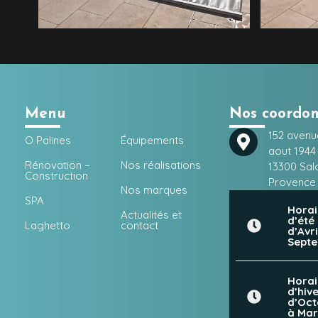
Menu
Nos coordo
152 avenu
O Palines
Équipements
aout 1944
Rénovation –
Nos réalisations
13300 Sal
Construction
Provence
Nos marques
SPA
Horai
Actualités et
d’été 
Laghetto
contact
d’Avri
Sept
Horai
d’hive
d’Oct
à Mar