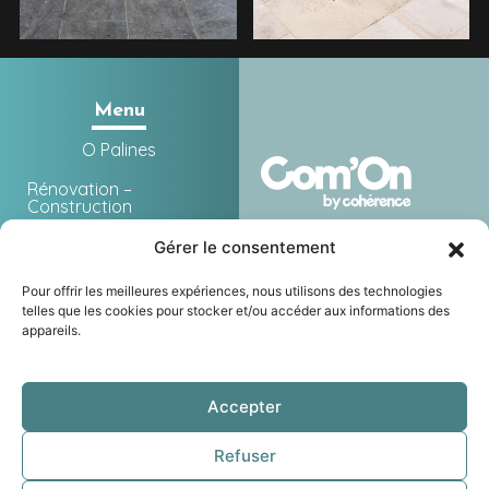
Menu
O Palines
Rénovation –
Construction
SPA
Gérer le consentement
Laghetto
Pour offrir les meilleures expériences, nous utilisons des technologies
telles que les cookies pour stocker et/ou accéder aux informations des
Équipements
appareils.
Nos réalisations
O PALINES
Nos marques
Accepter
Mentions légales
Actualités et contact
Politique de confidentialité
Refuser
Plan du site