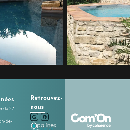
Retrouvez-
nnées
nous
e du 22
on-de-