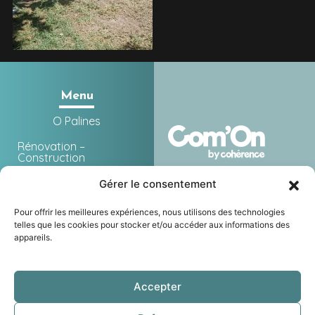
Menu
O Palines
Rénovation –
Construction
SPA
Gérer le consentement
Laghetto
Pour offrir les meilleures expériences, nous utilisons des technologies
telles que les cookies pour stocker et/ou accéder aux informations des
Équipements
appareils.
Nos réalisations
O PALINES
Nos marques
Accepter
Mentions légales
Actualités et contact
Politique de confidentialité