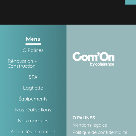
Menu
O Palines
Rénovation –
Construction
SPA
Laghetto
Équipements
Nos réalisations
O PALINES
Nos marques
Mentions légales
Actualités et contact
Politique de confidentialité